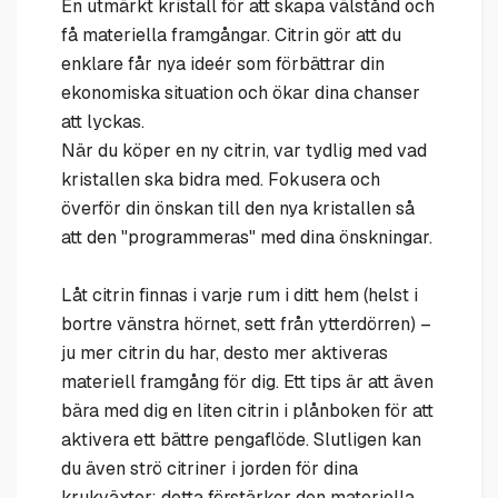
En utmärkt kristall för att skapa välstånd och
få materiella framgångar. Citrin gör att du
enklare får nya ideér som förbättrar din
ekonomiska situation och ökar dina chanser
att lyckas.
När du köper en ny citrin, var tydlig med vad
kristallen ska bidra med. Fokusera och
överför din önskan till den nya kristallen så
att den "programmeras" med dina önskningar.
Låt citrin finnas i varje rum i ditt hem (helst i
bortre vänstra hörnet, sett från ytterdörren) –
ju mer citrin du har, desto mer aktiveras
materiell framgång för dig. Ett tips är att även
bära med dig en liten citrin i plånboken för att
aktivera ett bättre pengaflöde. Slutligen kan
du även strö citriner i jorden för dina
krukväxter; detta förstärker den materiella