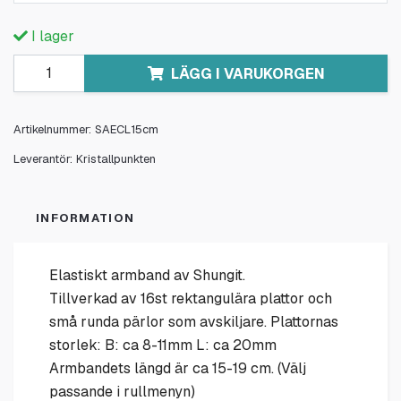
I lager
LÄGG I VARUKORGEN
Artikelnummer:
SAECL15cm
Leverantör:
Kristallpunkten
INFORMATION
Elastiskt armband av
Shungit.
Tillverkad av 16st
rektangulära
plattor och
små runda pärlor som avskiljare. Plattornas
storlek: B: ca 8-11mm L: ca 20mm
Armbandets längd är ca 15-19 cm. (Välj
passande i rullmenyn)