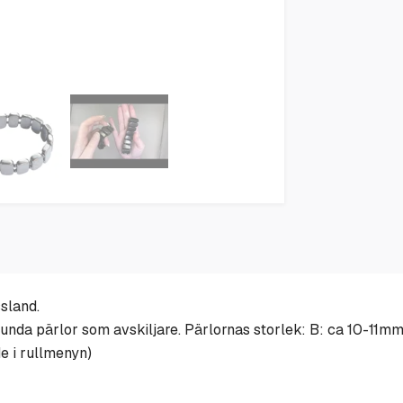
ssland.
runda pärlor som avskiljare. Pärlornas storlek: B: ca 10-11
e i rullmenyn)