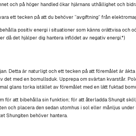
net och på höger handled ökar hjärnans uthållighet och bidrar 
ara ett tecken på att du behöver ”avgiftning” från elektromag
behålla positiv energi i situationer som känns orättvisa och
då det hjälper dig hantera inflödet av negativ energi.*)
jan. Detta är naturligt och ett tecken på att föremålet är äkt
av det med en bomullsduk. Upprepa om svärtan kvarstår. Pole
imal glans torka istället av föremålet med en lätt fuktad bom
r att bibehålla sin funktion; för att återladda Shungit sköl
giten och placera den sedan utomhus i sol eller månljus under
et Shungiten behöver hantera.