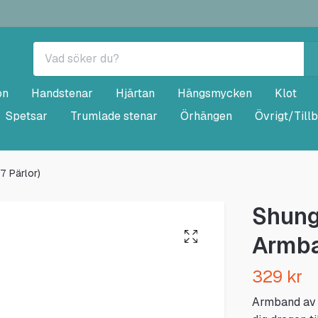
on
Handstenar
Hjärtan
Hängsmycken
Klot
Spetsar
Trumlade stenar
Örhängen
Övrigt/Till
7 Pärlor)
Shung
Armba
329 kr
Armband av s