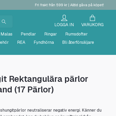
Fri frakt från 599 kr | Alltid gåva på köpet!
LOGGA IN
VARUKORG
Malas
Pendlar
Ringar
Rumsdofter
behör
REA
Fyndhörna
Bli återförsäljare
it Rektangulära pärlor
nd (17 Pärlor)
hungitpärlor neutraliserar negativ energi. Känner du