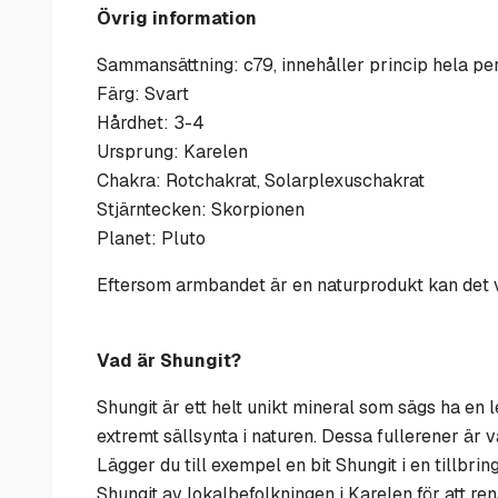
Övrig information
Sammansättning: c79, innehåller princip hela p
Färg: Svart
Hårdhet: 3-4
Ursprung: Karelen
Chakra: Rotchakrat, Solarplexuschakrat
Stjärntecken: Skorpionen
Planet: Pluto
Eftersom armbandet är en naturprodukt kan det v
Vad är Shungit?
Shungit är ett helt unikt mineral som sägs ha en 
extremt sällsynta i naturen. Dessa fullerener är v
Lägger du till exempel en bit Shungit i en tillbrin
Shungit av lokalbefolkningen i Karelen för att re