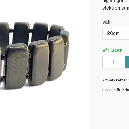
dig dragen t
elektromagne
Välj:
20cm
I lager
Artikelnummer:
Leverantör:
Kri