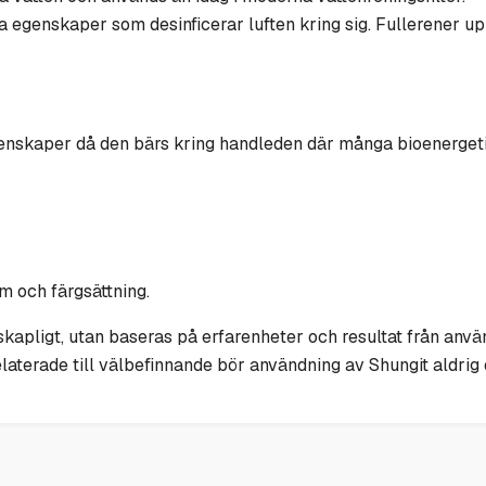
a egenskaper som desinficerar luften kring sig. Fullerener u
skaper då den bärs kring handleden där många bioenergetisk
rm och färgsättning.
kapligt, utan baseras på erfarenheter och resultat från anvä
laterade till välbefinnande bör användning av Shungit aldrig e