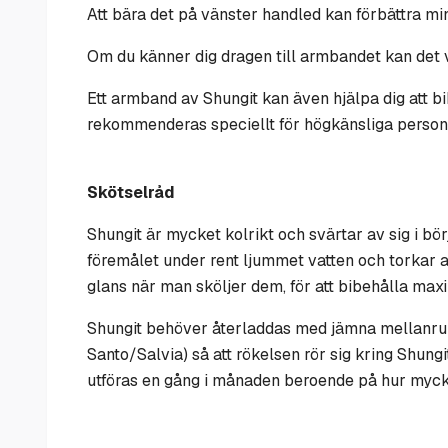
Att bära det på vänster handled kan förbättra min
Om du känner dig dragen till armbandet kan det v
Ett
armband av Shungit kan även hjälpa dig att bi
rekommenderas speciellt för högkänsliga personer 
Skötselråd
Shungit är mycket kolrikt och svärtar av sig i bör
föremålet under rent ljummet vatten och torkar 
glans när man sköljer dem, för att bibehålla max
Shungit behöver återladdas med jämna mellanrum fö
Santo/Salvia) så att rökelsen rör sig kring Shun
utföras en gång i månaden beroende på hur myck