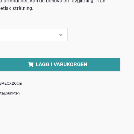
ill armbandet, kan du behöva en ”avgiftning” från
tisk strålning.
LÄGG I VARUKORGEN
SAECX20cm
stallpunkten