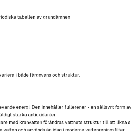
eriodiska tabellen av grundämnen
ariera i både färgnyans och struktur.
levande energi. Den innehåller fullerener - en sällsynt form 
äldigt starka antioxidanter.
gare med kranvatten förändras vattnets struktur till att likna 
na vatten och används än idag i moderna vattenreningsfilter.