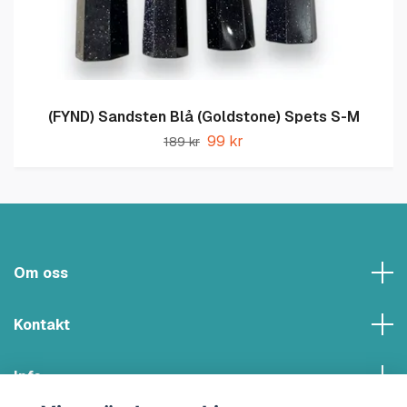
(FYND) Sandsten Blå (Goldstone) Spets S-M
99 kr
189 kr
Om oss
Kontakt
Info