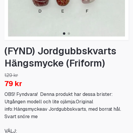
(FYND) Jordgubbskvarts
Hängsmycke (Friform)
129 kr
79 kr
OBS! Fyndvara! Denna produkt har dessa brister:
Utgången modell och lite ojämja.Original
info:Hängsmyckeav Jordgubbskvarts, med borrat hål.
Svart snöre me
VÄLJ: