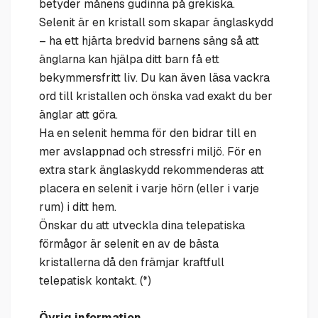
betyder månens gudinna på grekiska.
Selenit är en kristall som skapar änglaskydd
– ha ett hjärta bredvid barnens säng så att
änglarna kan hjälpa ditt barn få ett
bekymmersfritt liv. Du kan även läsa vackra
ord till kristallen och önska vad exakt du ber
änglar att göra.
Ha en selenit hemma för den bidrar till en
mer avslappnad och stressfri miljö. För en
extra stark änglaskydd rekommenderas att
placera en selenit i varje hörn (eller i varje
rum) i ditt hem.
Önskar du att utveckla dina telepatiska
förmågor är selenit en av de bästa
kristallerna då den främjar kraftfull
telepatisk kontakt. (*)
Övrig information