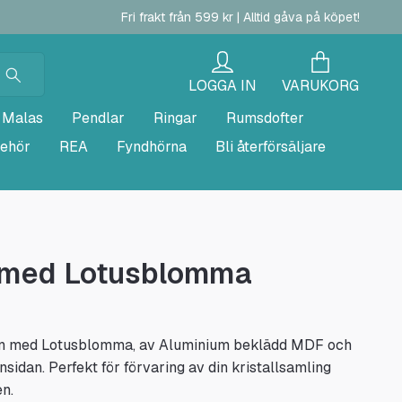
Fri frakt från 599 kr | Alltid gåva på köpet!
LOGGA IN
VARUKORG
Malas
Pendlar
Ringar
Rumsdofter
behör
REA
Fyndhörna
Bli återförsäljare
 med Lotusblomma
in med Lotusblomma, av Aluminium beklädd MDF och
 insidan. Perfekt för förvaring av din kristallsamling
n.