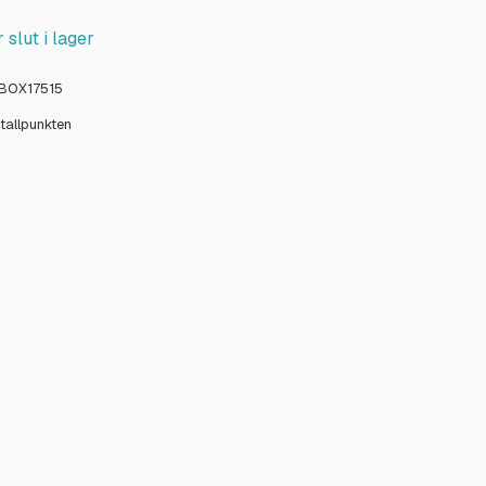
 slut i lager
BOX17515
stallpunkten