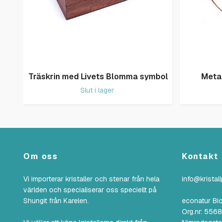
Träskrin med Livets Blomma symbol
Meta
Slut i lager
Om oss
Kontakt
Vi importerar kristaller och stenar från hela
info@kristal
världen och specialiserar oss speciellt på
Shungit från Karelen.
econatur Bi
Org.nr: 55