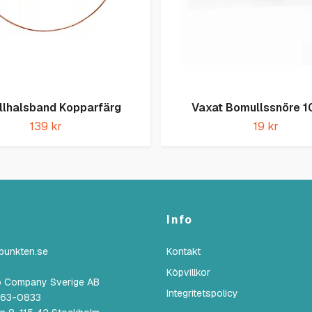
llhalsband Kopparfärg
Vaxat Bomullssnöre 
139 kr
19 kr
Info
lpunkten.se
Kontakt
Köpvillkor
o Company Sverige AB
Integritetspolicy
6863-0833