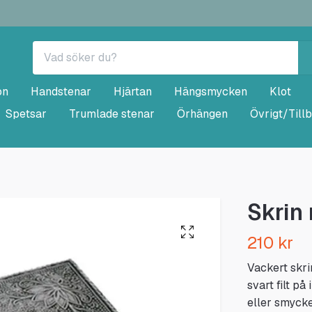
on
Handstenar
Hjärtan
Hängsmycken
Klot
Spetsar
Trumlade stenar
Örhängen
Övrigt/Till
Skrin
210 kr
Vackert skr
svart filt på
eller smycke