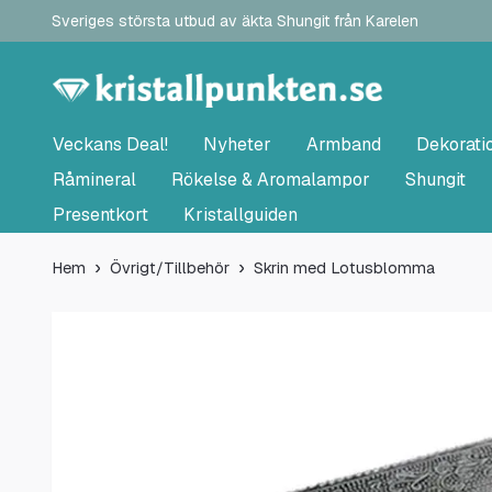
Sveriges största utbud av äkta Shungit från Karelen
Veckans Deal!
Nyheter
Armband
Dekorati
Råmineral
Rökelse & Aromalampor
Shungit
Presentkort
Kristallguiden
Hem
Övrigt/Tillbehör
Skrin med Lotusblomma