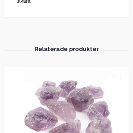
läkare.