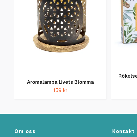
Rökelse
Aromalampa Livets Blomma
159 kr
Om oss
Kontakt