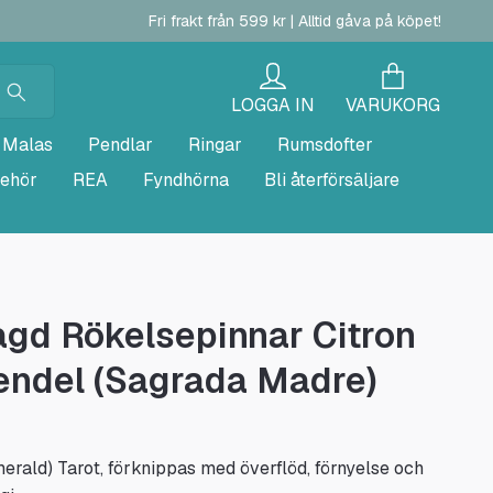
Fri frakt från 599 kr | Alltid gåva på köpet!
LOGGA IN
VARUKORG
Malas
Pendlar
Ringar
Rumsdofter
behör
REA
Fyndhörna
Bli återförsäljare
gd Rökelsepinnar Citron
endel (Sagrada Madre)
rald) Tarot, förknippas med överflöd, förnyelse och