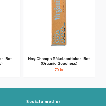
or 15st
Nag Champa Rökelsestickor 15st
s)
(Organic Goodness)
Rö
79 kr
Sociala medier