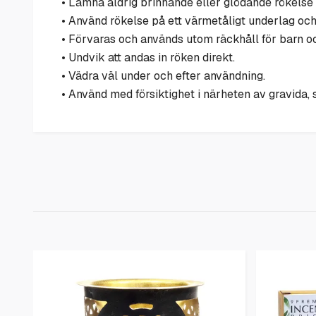
• Lämna aldrig brinnande eller glödande rökelse 
• Använd rökelse på ett värmetåligt underlag och 
• Förvaras och används utom räckhåll för barn oc
• Undvik att andas in röken direkt.
• Vädra väl under och efter användning.
• Använd med försiktighet i närheten av gravida,