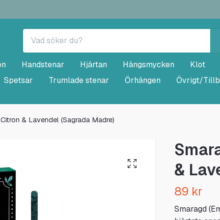
on
Handstenar
Hjärtan
Hängsmycken
Klot
Spetsar
Trumlade stenar
Örhängen
Övrigt/Till
Citron & Lavendel (Sagrada Madre)
Smara
& Lav
89 kr
Smaragd (Eme