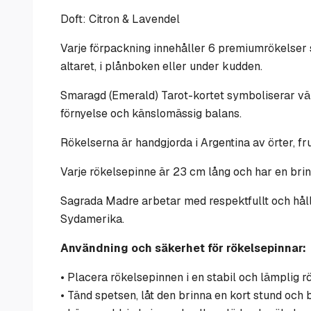
Doft: Citron & Lavendel
Varje förpackning innehåller 6 premiumrökelser 
altaret, i plånboken eller under kudden.
Smaragd (Emerald) Tarot-kortet symboliserar väls
förnyelse och känslomässig balans.
Rökelserna är handgjorda i Argentina av örter, fr
Varje rökelsepinne är 23 cm lång och har en brin
Sagrada Madre arbetar med respektfullt och hållba
Sydamerika.
Användning och säkerhet för rökelsepinnar:
• Placera rökelsepinnen i en stabil och lämplig r
• Tänd spetsen, låt den brinna en kort stund och b