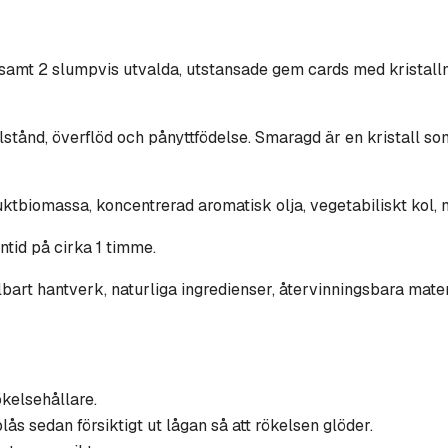
samt 2 slumpvis utvalda, utstansade gem cards med kristallm
tånd, överflöd och pånyttfödelse. Smaragd är en kristall som 
uktbiomassa, koncentrerad aromatisk olja, vegetabiliskt kol, 
ntid på cirka 1 timme.
rt hantverk, naturliga ingredienser, återvinningsbara materia
ökelsehållare.
lås sedan försiktigt ut lågan så att rökelsen glöder.