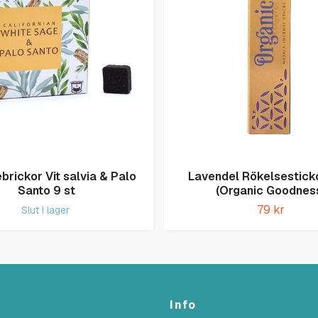
brickor Vit salvia & Palo
Lavendel Rökelsestick
Santo 9 st
(Organic Goodnes
79 kr
Slut i lager
Info