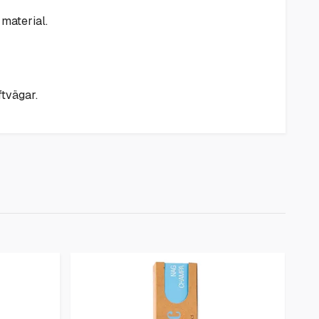
 material.
ftvägar.