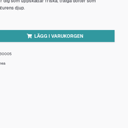
ör dig som uppskattar friska, träiga dofter som
turens djup.
LÄGG I VARUKORGEN
30005
mea