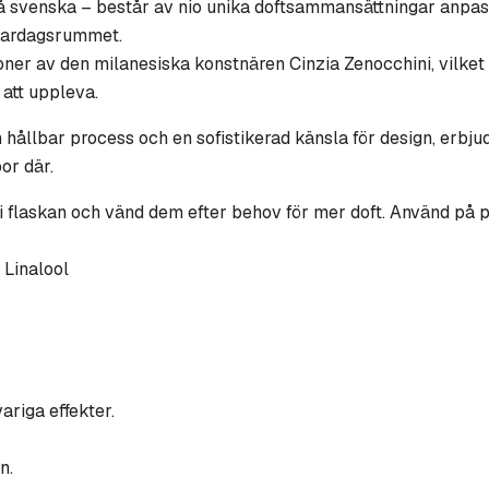
 svenska – består av nio unika doftsammansättningar anpass
 vardagsrummet.
oner av den milanesiska konstnären Cinzia Zenocchini, vilket f
 att uppleva.
 hållbar process och en sofistikerad känsla för design, erb
or där.
 flaskan och vänd dem efter behov för mer doft. Använd på pla
 Linalool
riga effekter.
n.