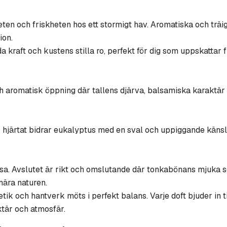
eten och friskheten hos ett stormigt hav. Aromatiska och träi
ion.
 kraft och kustens stilla ro, perfekt för dig som uppskattar 
och aromatisk öppning där tallens djärva, balsamiska karaktär
 I hjärtat bidrar eukalyptus med en sval och uppiggande kä
. Avslutet är rikt och omslutande där tonkabönans mjuka 
nära naturen.
tik och hantverk möts i perfekt balans. Varje doft bjuder in t
ktär och atmosfär.