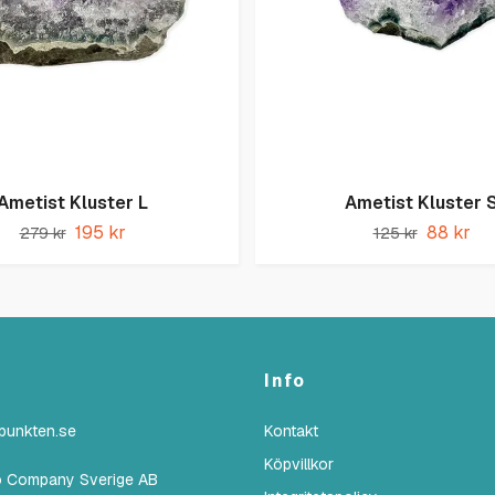
Ametist Kluster L
Ametist Kluster 
195 kr
88 kr
279 kr
125 kr
Info
lpunkten.se
Kontakt
Köpvillkor
o Company Sverige AB