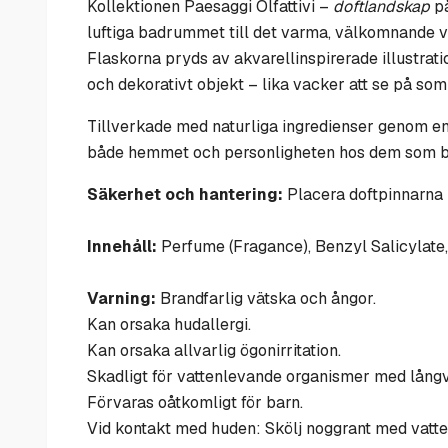
Kollektionen Paesaggi Olfattivi –
doftlandskap
på
luftiga badrummet till det varma, välkomnande
Flaskorna pryds av akvarellinspirerade illustrati
och dekorativt objekt – lika vacker att se på som
Tillverkade med naturliga ingredienser genom en
både hemmet och personligheten hos dem som b
Säkerhet och hantering:
Placera doftpinnarna i
Innehåll:
Perfume (Fragance), Benzyl Salicylate,
Varning:
Brandfarlig vätska och ångor.
Kan orsaka hudallergi.
Kan orsaka allvarlig ögonirritation.
Skadligt för vattenlevande organismer med långva
Förvaras oåtkomligt för barn.
Vid kontakt med huden: Skölj noggrant med vatte