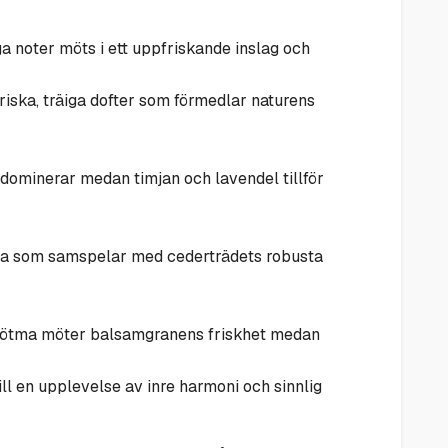
ga noter möts i ett uppfriskande inslag och
friska, träiga dofter som förmedlar naturens
 dominerar medan timjan och lavendel tillför
nsla som samspelar med cederträdets robusta
sötma möter balsamgranens friskhet medan
ill en upplevelse av inre harmoni och sinnlig