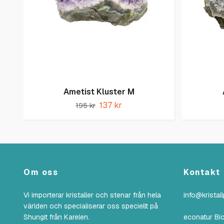
Ametist Kluster M
137 kr
195 kr
Om oss
Kontakt
Vi importerar kristaller och stenar från hela
info@kristal
världen och specialiserar oss speciellt på
Shungit från Karelen.
econatur Bi