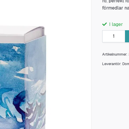
ro, perfekt f
förmedlar na
I lager
Artikelnummer:
Leverantör:
Do