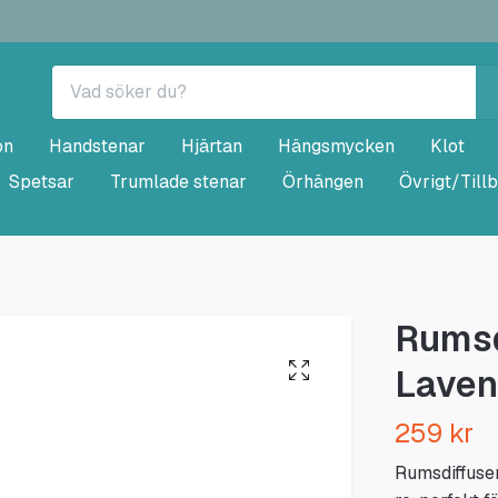
on
Handstenar
Hjärtan
Hängsmycken
Klot
Spetsar
Trumlade stenar
Örhängen
Övrigt/Till
Rumsd
Laven
259 kr
Rumsdiffuser