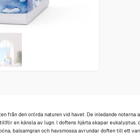
en från den orörda naturen vid havet. De inledande noterna av
llför en känsla av lugn. I doftens hjärta skapar eukalyptus, 
böna, balsamgran och havsmossa avrundar doften till ett var