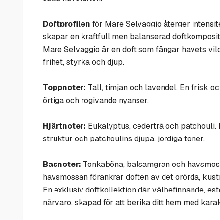
Doftprofilen
för Mare Selvaggio återger intensit
skapar en kraftfull men balanserad doftkomposit
Mare Selvaggio är en doft som fångar havets vilda
frihet, styrka och djup.
Toppnoter:
Tall, timjan och lavendel. En frisk 
örtiga och rogivande nyanser.
Hjärtnoter:
Eukalyptus, cederträ och patchouli.
struktur och patchoulins djupa, jordiga toner.
Basnoter:
Tonkaböna, balsamgran och havsmossa
havsmossan förankrar doften av det orörda, kust
En exklusiv doftkollektion där välbefinnande, este
närvaro, skapad för att berika ditt hem med kara