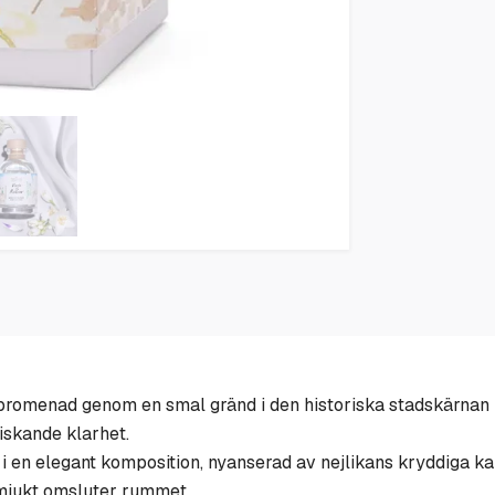
romenad genom en smal gränd i den historiska stadskärnan i e
iskande klarhet.
n i en elegant komposition, nyanserad av nejlikans kryddiga k
 mjukt omsluter rummet.