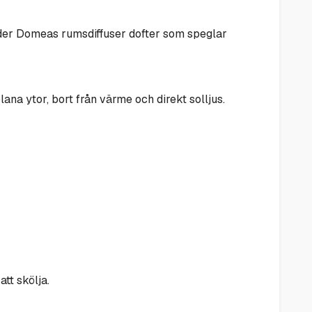
juder Domeas rumsdiffuser dofter som speglar
na ytor, bort från värme och direkt solljus.
tt skölja.