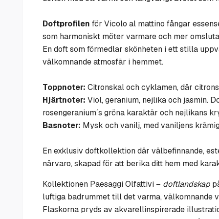
Doftprofilen
för Vicolo al mattino fångar essens
som harmoniskt möter varmare och mer omslutan
En doft som förmedlar skönheten i ett stilla upp
välkomnande atmosfär i hemmet.
Toppnoter
:
Citronskal och cyklamen, där citron
Hjärtnoter
:
Viol, geranium, nejlika och jasmin. D
rosengeranium´s gröna karaktär och nejlikans kr
Basnoter:
Mysk och vanilj, med vaniljens krämig
En exklusiv doftkollektion där välbefinnande, este
närvaro, skapad för att berika ditt hem med kara
Kollektionen Paesaggi Olfattivi –
doftlandskap
på
luftiga badrummet till det varma, välkomnande
Flaskorna pryds av akvarellinspirerade illustrati