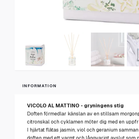
INFORMATION
VICOLO AL MATTINO - gryningens stig
Doften förmedlar känslan av en stillsam morgonp
citronskal och cyklamen möter dig med en uppfr
I hjärtat flätas jasmin, viol och geranium samma
doften med ett varmt och långvarigt avslut som