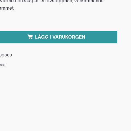
h värme och skapar en avslappnad, välkomnande
hemmet.
LÄGG I VARUKORGEN
30003
mea