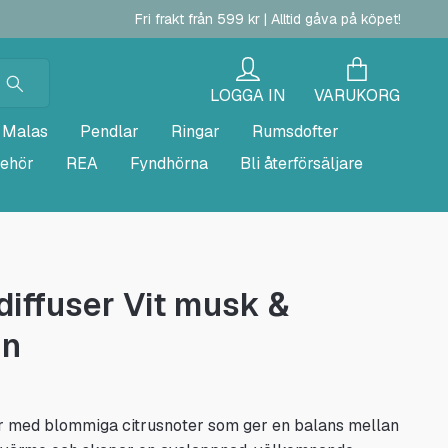
Fri frakt från 599 kr | Alltid gåva på köpet!
LOGGA IN
VARUKORG
Malas
Pendlar
Ringar
Rumsdofter
behör
REA
Fyndhörna
Bli återförsäljare
iffuser Vit musk &
in
r med blommiga citrusnoter som ger en balans mellan