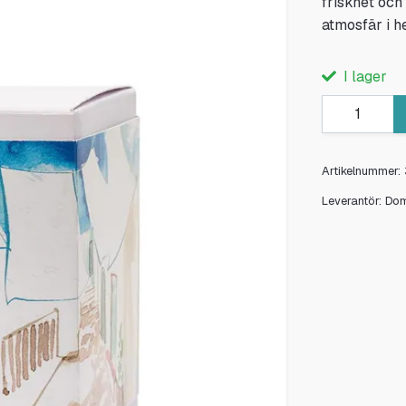
friskhet oc
atmosfär i 
I lager
Artikelnummer:
Leverantör:
Do