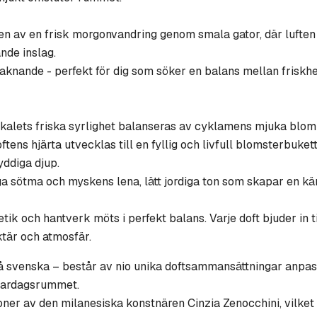
en av en frisk morgonvandring genom smala gator, där luften 
de inslag.
vaknande - perfekt för dig som söker en balans mellan friskh
skalets friska syrlighet balanseras av cyklamens mjuka blom
oftens hjärta utvecklas till en fyllig och livfull blomsterbuk
yddiga djup.
a sötma och myskens lena, lätt jordiga ton som skapar en kä
tik och hantverk möts i perfekt balans. Varje doft bjuder in t
ktär och atmosfär.
 svenska – består av nio unika doftsammansättningar anpass
 vardagsrummet.
oner av den milanesiska konstnären Cinzia Zenocchini, vilket f