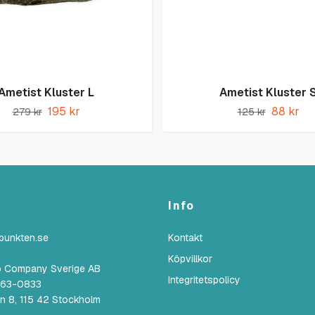
Ametist Kluster L
Ametist Kluster 
195 kr
88 kr
279 kr
125 kr
Info
lpunkten.se
Kontakt
Köpvillkor
o Company Sverige AB
Integritetspolicy
6863-0833
n 8, 115 42 Stockholm