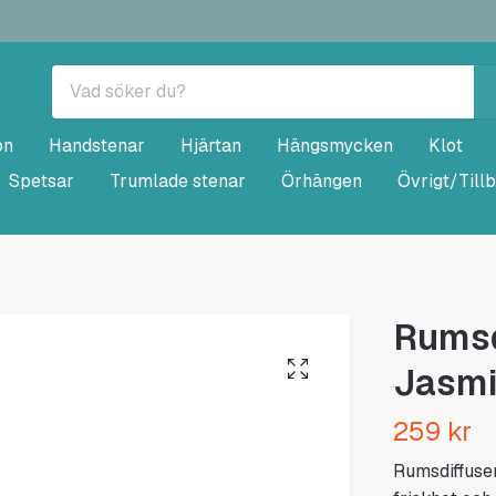
on
Handstenar
Hjärtan
Hängsmycken
Klot
Spetsar
Trumlade stenar
Örhängen
Övrigt/Till
Rumsd
Jasm
259 kr
Rumsdiffuse