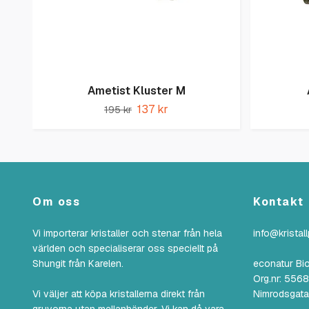
Ametist Kluster M
137 kr
195 kr
Om oss
Kontakt
Vi importerar kristaller och stenar från hela
info@kristal
världen och specialiserar oss speciellt på
Shungit från Karelen.
econatur Bi
Org.nr: 55
Vi väljer att köpa kristallerna direkt från
Nimrodsgata
gruvorna utan mellanhänder. Vi kan då vara