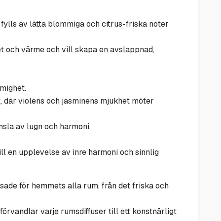
fylls av lätta blommiga och citrus-friska noter
et och värme och vill skapa en avslappnad,
mighet.
ett, där violens och jasminens mjukhet möter
nsla av lugn och harmoni.
ill en upplevelse av inre harmoni och sinnlig
ade för hemmets alla rum, från det friska och
örvandlar varje rumsdiffuser till ett konstnärligt