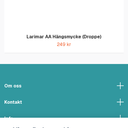
Larimar AA Hängsmycke (Droppe)
249 kr
Om oss
Kontakt
Info