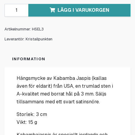
LÄGG I VARUKORGEN
Artikelnummer:
HSEL3
Leverantör:
Kristallpunkten
INFORMATION
Hängsmycke av
Kabamba Jaspis
(kallas
även för
eldarit
) från USA, en trumlad sten i
A-kvalitet med borrat hål på 3 mm. Säljs
tillsammans med ett svart satinsnöre.
Storlek: 3 cm
Vikt: 15 g
Kabambajaspis är speciellt jordande och