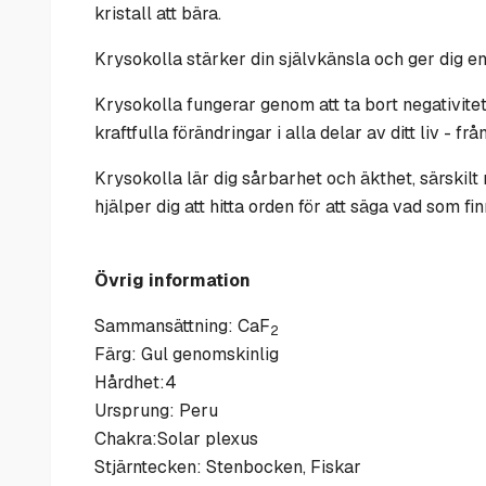
kristall att bära.
Krysokolla stärker din självkänsla och ger dig e
Krysokolla fungerar genom att ta bort negativitet f
kraftfulla förändringar i alla delar av ditt liv - från
Krysokolla lär dig sårbarhet och äkthet, särski
hjälper dig att hitta orden för att säga vad som fin
Övrig information
Sammansättning: CaF
2
Färg: Gul genomskinlig
Hårdhet:4
Ursprung: Peru
Chakra:Solar plexus
Stjärntecken: Stenbocken, Fiskar