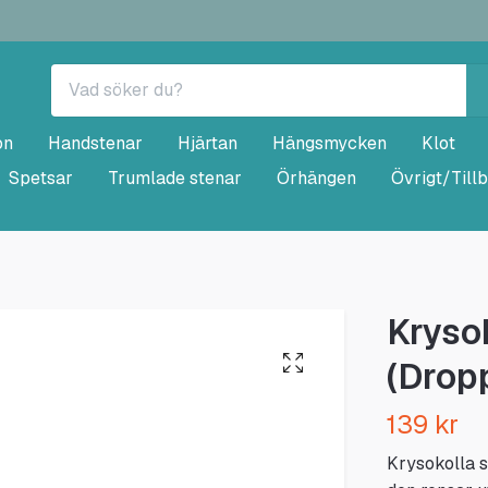
on
Handstenar
Hjärtan
Hängsmycken
Klot
Spetsar
Trumlade stenar
Örhängen
Övrigt/Till
Kryso
(Drop
139 kr
Krysokolla s