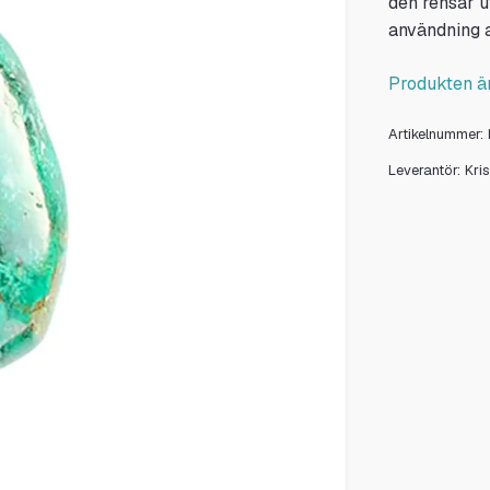
den rensar u
användning a
Produkten är
Artikelnummer:
Leverantör:
Kri