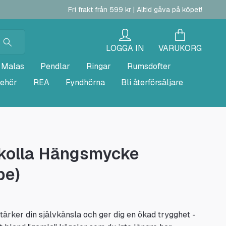
Fri frakt från 599 kr | Alltid gåva på köpet!
LOGGA IN
VARUKORG
Malas
Pendlar
Ringar
Rumsdofter
behör
REA
Fyndhörna
Bli återförsäljare
kolla Hängsmycke
pe)
tärker din självkänsla och ger dig en ökad trygghet -