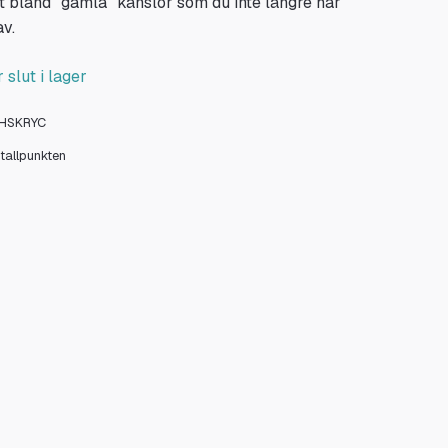
t bland "gamla" känslor som du inte längre har
v.
 slut i lager
HSKRYC
stallpunkten