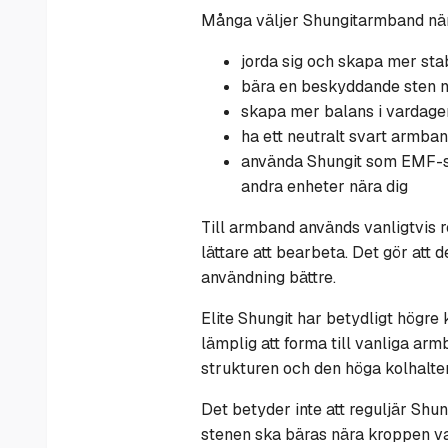
Många väljer Shungitarmband när 
jorda sig och skapa mer stab
bära en beskyddande sten 
skapa mer balans i vardage
ha ett neutralt svart armba
använda Shungit som EMF-sk
andra enheter nära dig
Till armband används vanligtvis re
lättare att bearbeta. Det gör att 
användning bättre.
Elite Shungit har betydligt högre 
lämplig att forma till vanliga ar
strukturen och den höga kolhalte
Det betyder inte att reguljär Shu
stenen ska bäras nära kroppen va