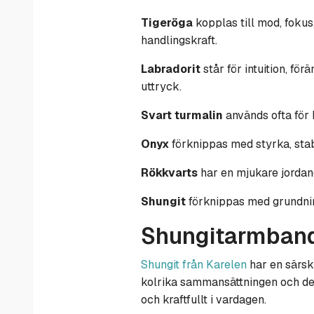
Tigeröga
kopplas till mod, fokus
handlingskraft.
Labradorit
står för intuition, f
uttryck.
Svart turmalin
används ofta för 
Onyx
förknippas med styrka, stabi
Rökkvarts
har en mjukare jordand
Shungit
förknippas med grundnin
Shungitarmband
Shungit från Karelen
har en särsk
kolrika sammansättningen och den j
och kraftfullt i vardagen.