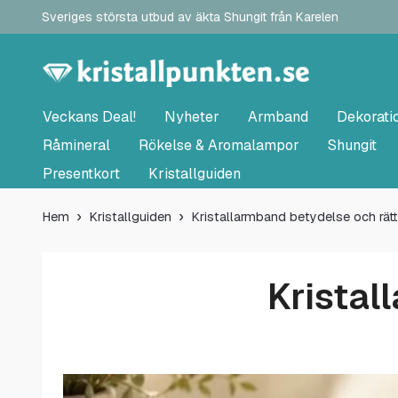
Sveriges största utbud av äkta Shungit från Karelen
Veckans Deal!
Nyheter
Armband
Dekorati
Råmineral
Rökelse & Aromalampor
Shungit
Presentkort
Kristallguiden
Hem
Kristallguiden
Kristallarmband betydelse och rätt
Kristal