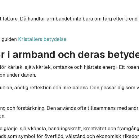
et lättare. Då handlar armbandet inte bara om färg eller trend,
i guiden
Kristallers betydelse
.
ler i armband och deras betyd
l för kärlek, självkärlek, omtanke och hjärtats energi. Ett r
ion under dagen.
uition, andlig reflektion och inre balans. Den passar dig som 
ning och förstärkning. Den används ofta tillsammans med andr
on.
d glädje, självkänsla, handlingskraft, kreativitet och framgån
nds som symbol för överflöd, välstånd och ekonomisk rikedo