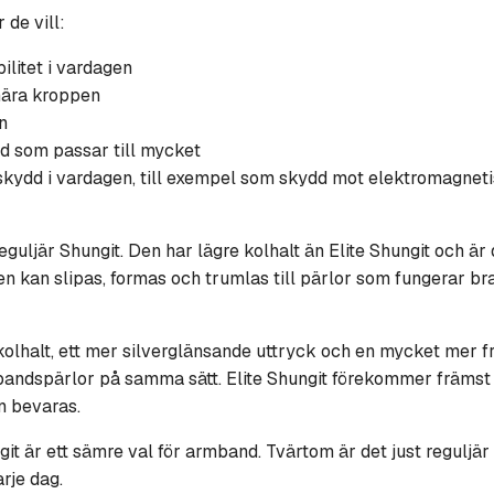
de vill:
ilitet i vardagen
nära kroppen
n
nd som passar till mycket
ydd i vardagen, till exempel som skydd mot elektromagnetisk
guljär Shungit. Den har lägre kolhalt än Elite Shungit och är 
den kan slipas, formas och trumlas till pärlor som fungerar br
kolhalt, ett mer silverglänsande uttryck och en mycket mer fra
mbandspärlor på samma sätt. Elite Shungit förekommer främst i
n bevaras.
ngit är ett sämre val för armband. Tvärtom är det just reguljä
rje dag.