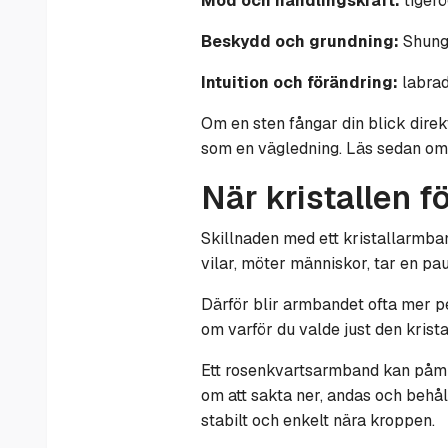
Mod och handlingskraft:
tigerö
Beskydd och grundning:
Shungi
Intuition och förändring:
labrad
Om en sten fångar din blick direkt
som en vägledning. Läs sedan om s
När kristallen 
Skillnaden med ett kristallarmband
vilar, möter människor, tar en pa
Därför blir armbandet ofta mer p
om varför du valde just den krista
Ett rosenkvartsarmband kan påmin
om att sakta ner, andas och behål
stabilt och enkelt nära kroppen.