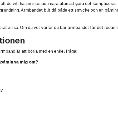
tt de vill ha sin intention nära utan att göra det komplicerat
r grundning. Armbandet blir då både ett smycke och en påminn
rat än så. Om du vet varför du bär armbandet får det redan 
tionen
larmband är att börja med en enkel fråga:
a påminna mig om?
lv