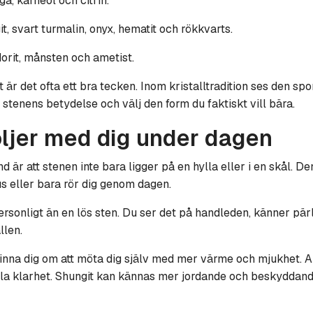
ga, karneol och citrin.
t, svart turmalin, onyx, hematit och rökkvarts.
orit, månsten och ametist.
 är det ofta ett bra tecken. Inom kristalltradition ses den spo
tenens betydelse och välj den form du faktiskt vill bära.
följer med dig under dagen
 är att stenen inte bara ligger på en hylla eller i en skål. De
us eller bara rör dig genom dagen.
ersonligt än en lös sten. Du ser det på handleden, känner pä
llen.
na dig om att möta dig själv med mer värme och mjukhet. Ame
la klarhet. Shungit kan kännas mer jordande och beskyddande,