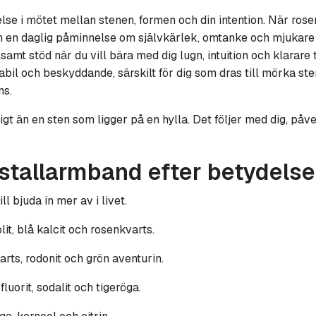
lse i mötet mellan stenen, formen och din intention. När rose
an en daglig påminnelse om självkärlek, omtanke och mjukare en
llsamt stöd när du vill bära med dig lugn, intuition och klarar
abil och beskyddande, särskilt för dig som dras till mörka st
ns.
gt än en sten som ligger på en hylla. Det följer med dig, påver
stallarmband efter betydelse
l bjuda in mer av i livet.
lit, blå kalcit och rosenkvarts.
rts, rodonit och grön aventurin.
fluorit, sodalit och tigeröga.