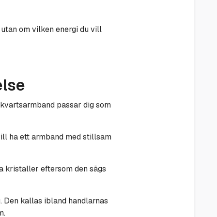
 utan om vilken energi du vill
else
osenkvartsarmband passar dig som
vill ha ett armband med stillsam
a kristaller eftersom den sägs
g. Den kallas ibland handlarnas
m.