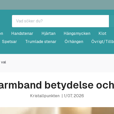
on
Handstenar
Hjärtan
Hängsmycken
Klot
Spetsar
Trumlade stenar
Örhängen
Övrigt/Till
 val
larmband betydelse och 
Kristallpunkten
|
1/07, 2026