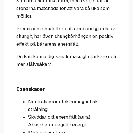
Stenarna har olika form, men i varje par är
stenarna matchade för att vara så lika som
möjligt.
Precis som amuletter och armband gjorda av
shungit, har även shungitörhängen en positiv
effekt på bärarens energifält.
Du kan känna dig känslomässigt starkare och
mer självsäker.*
Egenskaper
Neutraliserar elektromagnetisk
strålning
Skyddar ditt energifält (aura)
Absorberar negativ energi
Motverkar stress