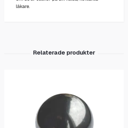
läkare.